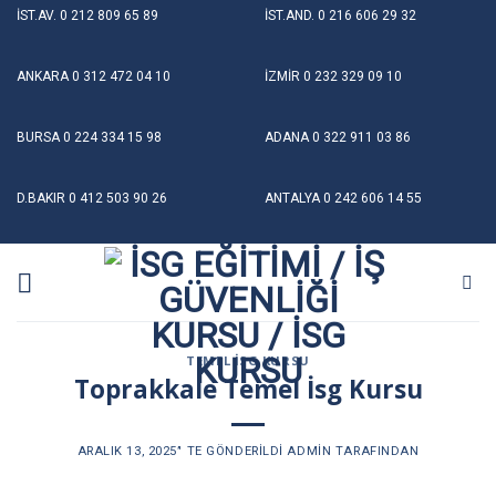
Skip
İST.AV.
0 212 809 65 89
İST.AND.
0 216 606 29 32
to
content
ANKARA
0 312 472 04 10
İZMİR
0 232 329 09 10
BURSA
0 224 334 15 98
ADANA
0 322 911 03 86
D.BAKIR
0 412 503 90 26
ANTALYA
0 242 606 14 55
TEMEL İSG KURSU
Toprakkale Temel İsg Kursu
ARALIK 13, 2025
’' TE GÖNDERILDI
ADMIN
TARAFINDAN