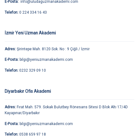
E-Posta:
info@uludaguzmanakademi.com
Telefon:
0 224 334 16 43
İzmir Yeni Uzman Akademi
Adres:
Şirintepe Mah. 8120 Sok. No : 9 Çiğli / İzmir
E-Posta:
bilgi@yeniuzmanakademi.com
Telefon:
0232 329 09 10
Diyarbakır Ofis Akademi
Adres:
Fırat Mah. 579. Sokak Bulutbey Rönesans Sitesi D Blok Altı 17/4D
Kayapınar/Diyarbakır
E-Posta:
bilgi@yeniuzmanakademi.com
Telefon:
0538 659 97 18