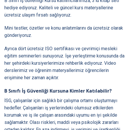
B Sınıfı İş Güvenliği Kursu katılımcılarımıza, 3’lü kitap seti
hediye ediyoruz. Kaliteli ve güncel kurs materyallerine
ücretsiz ulaşım fırsatı sağlıyoruz.
Mini testler, özetler ve konu anlatımlarını da ücretsiz olarak
gönderiyoruz.
Ayrıca dört ücretsiz ISO sertifikası ve çevrimiçi mesleki
eğitim seminerleri sunuyoruz. İşe yerleştirme konusunda da
her şehirdeki kursiyerlerimize rehberlik ediyoruz. Video
derslerimiz ve öğrenim materyallerimiz öğrencilerin
erişimine her zaman açıktır.
B Sınıfı İş Güvenliği Kursuna Kimler Katılabilir?
İSG, çalışanlar için sağlıklı bir çalışma ortamı oluşturmayı
hedefler. Çalışanları iş yerlerindeki olumsuz etkilerden
korumak ve iş ile çalışan arasındaki uyumu en iyi şekilde
sağlamaktır. Olası riskleri, maddi veya psikolojik zararları
ortadan kaldırır. En aza indirmeyi, iş verimini ve üretkenliği