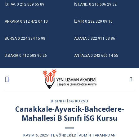
Skip
İST.AV.
0 212 809 65 89
İST.AND.
0 216 606 29 32
to
content
ANKARA
0 312 472 04 10
İZMİR
0 232 329 09 10
BURSA
0 224 334 15 98
ADANA
0 322 911 03 86
D.BAKIR
0 412 503 90 26
ANTALYA
0 242 606 14 55
B SINIFI İSG KURSU
Canakkale-Ayvacik-Bahcedere-
Mahallesi B Sınıfı İSG Kursu
KASIM 6, 2025
’' TE GÖNDERILDI
ADMIN
TARAFINDAN