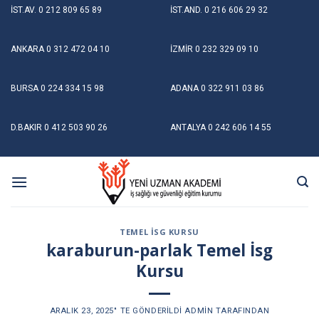
Skip
İST.AV.
0 212 809 65 89
İST.AND.
0 216 606 29 32
to
content
ANKARA
0 312 472 04 10
İZMİR
0 232 329 09 10
BURSA
0 224 334 15 98
ADANA
0 322 911 03 86
D.BAKIR
0 412 503 90 26
ANTALYA
0 242 606 14 55
TEMEL İSG KURSU
karaburun-parlak Temel İsg
Kursu
ARALIK 23, 2025
’' TE GÖNDERILDI
ADMIN
TARAFINDAN