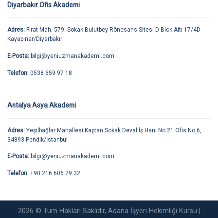
Diyarbakır Ofis Akademi
Adres:
Fırat Mah. 579. Sokak Bulutbey Rönesans Sitesi D Blok Altı 17/4D
Kayapınar/Diyarbakır
E-Posta:
bilgi@yeniuzmanakademi.com
Telefon:
0538 659 97 18
Antalya Asya Akademi
Adres:
Yeşilbağlar Mahallesi Kaptan Sokak Deval İş Hanı No:21 Ofis No:6,
34893 Pendik/İstanbul
E-Posta:
bilgi@yeniuzmanakademi.com
Telefon:
+90 216 606 29 32
2026 © Tüm Hakları Saklıdır, Adana İşyeri Hekimliği Kursu |